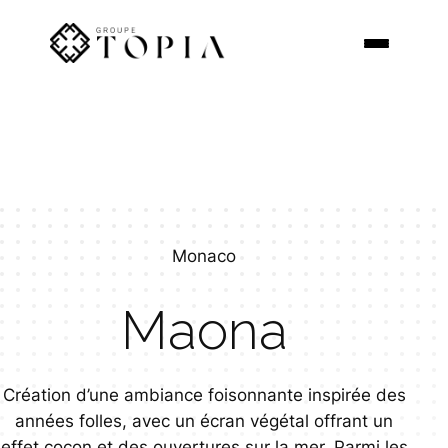
Aller
au
contenu
Monaco
Maona
Création d’une ambiance foisonnante inspirée des
années folles, avec un écran végétal offrant un
effet cocon et des ouvertures sur la mer. Parmi les